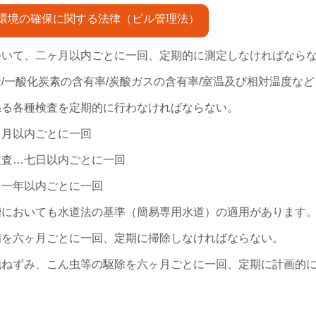
環境の確保に関する法律（ビル管理法）
ついて、二ヶ月以内ごとに一回、定期的に測定しなければなら
一酸化炭素の含有率/炭酸ガスの含有率/室温及び相対温度など
係る各種検査を定期的に行わなければならない。
月以内ごとに一回
査…七日以内ごとに一回
一年以内ごとに一回
槽においても水道法の基準（簡易専用水道）の適用があります
備を六ヶ月ごとに一回、定期に掃除しなければならない。
他ねずみ、こん虫等の駆除を六ヶ月ごとに一回、定期に計画的
。