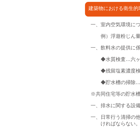
建築物における衛生的
一、室内空気環境に
例）浮遊粉じん量/
一、飲料水の提供に
◆水質検査…六ヶ
◆残留塩素濃度検
◆貯水槽の掃除…
※共同住宅等の貯水
一、排水に関する設
一、日常行う清掃の
ければならない