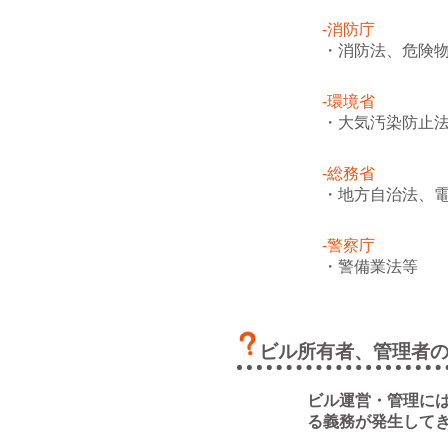
-消防庁
・消防法、危険
-環境省
・大気汚染防止
-総務省
・地方自治法、
-警察庁
・警備業法等
ビル所有者、管理者
ビル運営・管理に
る義務が発生して