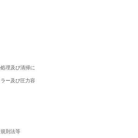
の処理及び清掃に
イラー及び圧力容
安規則法等